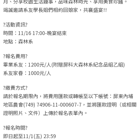
月、分享校園生活趣事，品味森林時光、享用美食珍饈。
竭誠邀請系友學長姐們相約回娘家，共襄盛宴!!
?活動資訊?
時間：11/16 17:00-晚宴結束
地點：森林系
?報名費用?
畢業系友：1200元/人(附贈屏科大森林系紀念品組乙組)
系友家眷：1000元/人
?繳費方式?
請於報名期限內，將費用匯款或轉帳至以下帳號：屏東內埔
地區農會(749) 74906-11-000607-7，並將匯款證明（或相關
證明照片、文件）上傳於報名表單內。
?️報名時間?️
即日起至11/1(五) 23:59