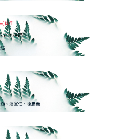
生)佳作
行單株立木掃瞄
浚紘
漢煊、潘宣任、陳忠義