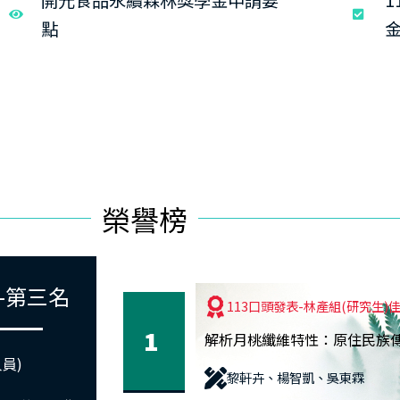
點
榮譽榜
-第三名
113口頭發表-林產組(研究生)
1
解析月桃纖維特性：原住民族
員)
黎軒卉、楊智凱、吳東霖