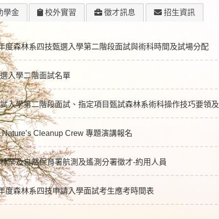
助學金
校外實習
徵才訊息
招生資訊
學年度森林系四技甄選入學第二階段面試與術科時間及試場分配
選入學二階面試名單
試入學第二階段面試、指定項目甄試森林系術科操作技巧要領及
ure’s Cleanup Crew 專題演講報名
林業及自然保育署航測及遙測分署徵才-約用人員
學年度森林系四技申請入學面試考生應考時間表