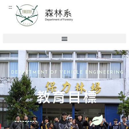
:::
DEPARTMENT OF VEHICLE ENGINEERING
:::
教育目標