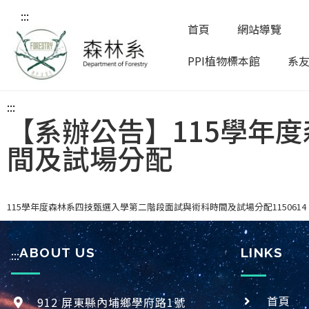
:::
首頁
網站導覽
PPI植物標本館
系
:::
【系辦公告】115學年
間及試場分配
115學年度森林系四技甄選入學第二階段面試與術科時間及試場分配1150614
ABOUT US
LINKS
:::
首頁
912 屏東縣內埔鄉學府路1號