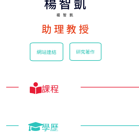
楊智凱
楊智凱
助理教授
網站連結
研究著作
課程
學歷