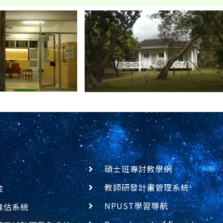
碩士班專討教學網
教師研發計畫管理系統
院
NPUST學習導航
推估系統