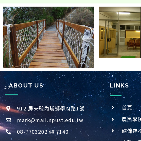
ABOUT US
LINKS
:::
首頁
912 屏東縣內埔鄉學府路1號
農民學
mark@mail.npust.edu.tw
碳儲存
08-7703202 轉 7140