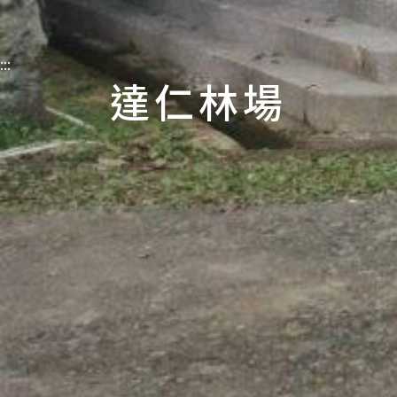
:::
達仁林場