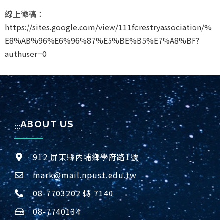
線上徵稿：
https://sites.google.com/view/111forestryassociation/%
E8%AB%96%E6%96%87%E5%BE%B5%E7%A8%BF?
authuser=0
ABOUT US
:::
912 屏東縣內埔鄉學府路1號
mark@mail.npust.edu.tw
08-7703202 轉 7140
08-7740134