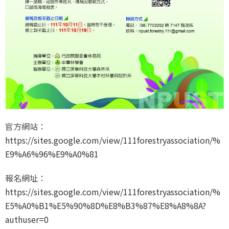
官方網站：
https://sites.google.com/view/111forestryassociation/%
E9%A6%96%E9%A0%81
報名網址：
https://sites.google.com/view/111forestryassociation/%
E5%A0%B1%E5%90%8D%E8%B3%87%E8%A8%8A?
authuser=0