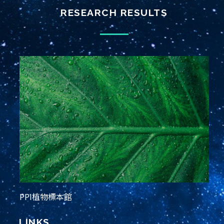
RESEARCH RESULTS
PPI植物標本館
LINKS