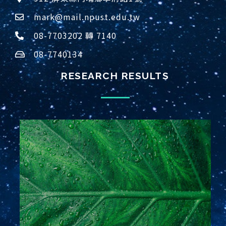
mark@mail.npust.edu.tw
08-7703202 轉 7140
08-7740134
RESEARCH RESULTS