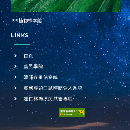
PPI植物標本館
LINKS
首頁
農民學院
碳儲存推估系統
實務專題口試時間登入系統
達仁林場原民共管專區