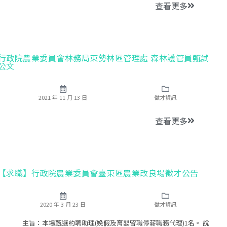
查看更多
行政院農業委員會林務局東勢林區管理處 森林護管員甄試
公文
2021 年 11 月 13 日
徵才資訊
查看更多
【求職】行政院農業委員會臺東區農業改良場徵才公告
2020 年 3 月 23 日
徵才資訊
主旨：本場甄選約聘助理(娩假及育嬰留職停薪職務代理)1名。 說