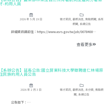
才-約用人員
2026 年 5 月 19 日
徵才資訊
,
最新消息
,
焦點新聞
,
系所
新聞
,
系網公告
詳細資訊請前往：https://www.asrs.gov.tw/job/0078400…
查看更多
【系辦公告】延長公告:國立屏東科技大學徵聘達仁林場原
住民族約用人員公告
2026 年 2 月 3 日
徵才資訊
,
最新消息
,
未分類
,
焦點新
聞
,
系網公告
公告如下：…