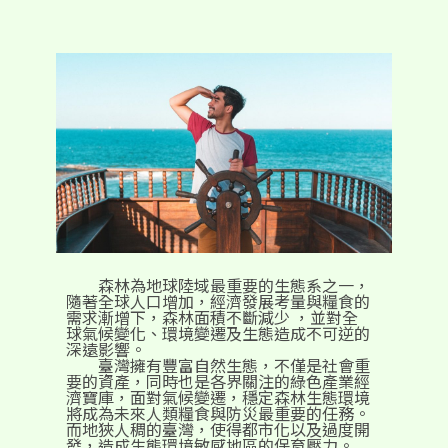
森林為地球陸域最重要的生態系之一，
隨著全球人口增加，經濟發展考量與糧食的
需求漸增下，森林面積不斷減少 ，並對全
球氣候變化、環境變遷及生態造成不可逆的
深遠影響。
臺灣擁有豐富自然生態，不僅是社會重
要的資產，同時也是各界關注的綠色產業經
濟寶庫，面對氣候變遷，穩定森林生態環境
將成為未來人類糧食與防災最重要的任務。
而地狹人稠的臺灣，使得都市化以及過度開
發，造成生態環境敏感地區的保育壓力。