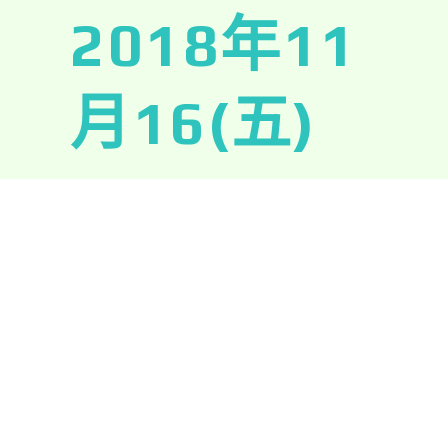
2018年11
月16(五)
高鐵接駁車（點擊查詢）
上午-08:20 於高鐵左營站3號出口下一樓 發車
下午-17:45 農學院-熱帶農業研究中心大樓門口出
發至高鐵左營站
臺鐵接駁車（點擊查詢）
上午-08:15 於臺鐵屏東站光復路出口 發車
下午-17:45 農學院-熱帶農業研究中心大樓門口出
發至臺鐵屏東站