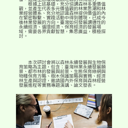
根據上述基礎，充分協調森林多重價值
觀，並產生代表多元價值觀的林業思潮和林
業經營體系、充分地認識森林提供價值的內
在緊密聯繫、實踐活動中得到體現，已成今
後林業發展的方向。臺灣如何發展調適性的
永續經濟、循環經濟、保育經濟的發展場
域，需要各界貢獻智慧，集思廣益，積極探
討。
本次研討會將以森林永續發展與生物保
育策略為主題，包含：臺灣林業永續發展願
景、都市林的發展與前景、生態保育綠網與
物種保育方略、樹木保護策略與實務、經濟
林生產與認證，邀請國內外保育與森林經營
發展進程等實務專題演講、論文發表。